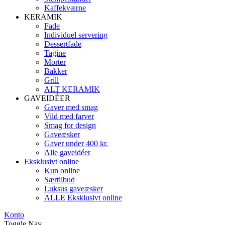
Kaffekværne
KERAMIK
Fade
Individuel servering
Dessertfade
Tagine
Morter
Bakker
Grill
ALT KERAMIK
GAVEIDÉER
Gaver med smag
Vild med farver
Smag for design
Gaveæsker
Gaver under 400 kr.
Alle gaveidéer
Eksklusivt online
Kun online
Særtilbud
Luksus gaveæsker
ALLE Eksklusivt online
Konto
Toggle Nav