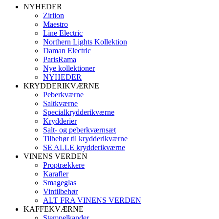
NYHEDER
Zirlion
Maestro
Line Electric
Northern Lights Kollektion
Daman Electric
ParisRama
Nye kollektioner
NYHEDER
KRYDDERIKVÆRNE
Peberkværne
Saltkværne
Specialkrydderikværne
Krydderier
Salt- og peberkværnsæt
Tilbehør til krydderikværne
SE ALLE krydderikværne
VINENS VERDEN
Proptrækkere
Karafler
Smageglas
Vintilbehør
ALT FRA VINENS VERDEN
KAFFEKVÆRNE
Stempelkander