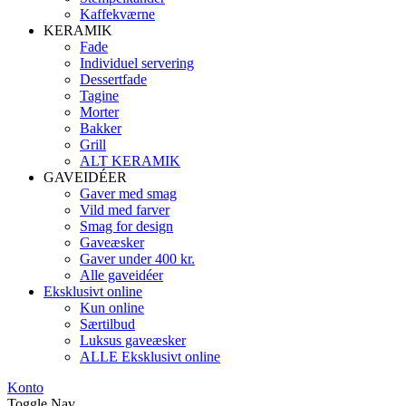
Kaffekværne
KERAMIK
Fade
Individuel servering
Dessertfade
Tagine
Morter
Bakker
Grill
ALT KERAMIK
GAVEIDÉER
Gaver med smag
Vild med farver
Smag for design
Gaveæsker
Gaver under 400 kr.
Alle gaveidéer
Eksklusivt online
Kun online
Særtilbud
Luksus gaveæsker
ALLE Eksklusivt online
Konto
Toggle Nav