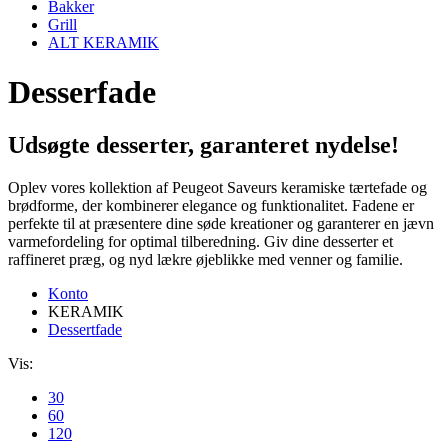
Bakker
Grill
ALT KERAMIK
Desserfade
Udsøgte desserter, garanteret nydelse!
Oplev vores kollektion af Peugeot Saveurs keramiske tærtefade og
brødforme, der kombinerer elegance og funktionalitet. Fadene er
perfekte til at præsentere dine søde kreationer og garanterer en jævn
varmefordeling for optimal tilberedning. Giv dine desserter et
raffineret præg, og nyd lækre øjeblikke med venner og familie.
Konto
KERAMIK
Dessertfade
Vis:
30
60
120