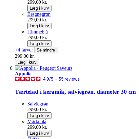
299,00 kr.
Læg i kurv
Bregnegrøn
299,00 kr.
Læg i kurv
Himmeblå
299,00 kr.
Læg i kurv
+4 farver
Se mindre
299,00 kr.
Læg i kurv
Appolia
4.9
/
5
-
55
reviews
Tærtefad i keramik, salviegrøn, diameter 30 cm
Salviegrøn
299,00 kr.
Læg i kurv
Mørkeblå
299,00 kr.
Læg i kurv