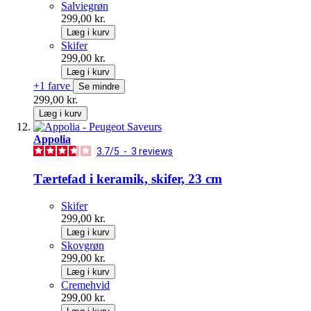
Salviegrøn
299,00 kr.
Læg i kurv
Skifer
299,00 kr.
Læg i kurv
+1 farve
Se mindre
299,00 kr.
Læg i kurv
Appolia
3.7
/
5
-
3
reviews
Tærtefad i keramik, skifer, 23 cm
Skifer
299,00 kr.
Læg i kurv
Skovgrøn
299,00 kr.
Læg i kurv
Cremehvid
299,00 kr.