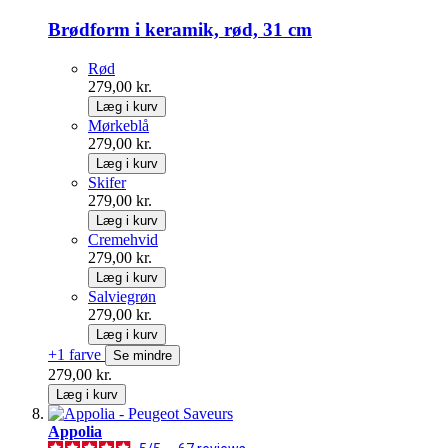
Brødform i keramik, rød, 31 cm
Rød
279,00 kr.
Læg i kurv
Mørkeblå
279,00 kr.
Læg i kurv
Skifer
279,00 kr.
Læg i kurv
Cremehvid
279,00 kr.
Læg i kurv
Salviegrøn
279,00 kr.
Læg i kurv
+1 farve
Se mindre
279,00 kr.
Læg i kurv
Appolia