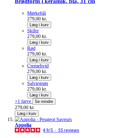
Brødform i keramik, blå, 31 cm
Mørkeblå
279,00 kr.
Læg i kurv
Skifer
279,00 kr.
Læg i kurv
Rød
279,00 kr.
Læg i kurv
Cremehvid
279,00 kr.
Læg i kurv
Salviegrøn
279,00 kr.
Læg i kurv
+1 farve
Se mindre
279,00 kr.
Læg i kurv
Appolia
4.9
/
5
-
55
reviews