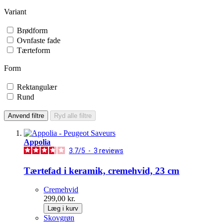
Variant
Brødform
Ovnfaste fade
Tærteform
Form
Rektangulær
Rund
Anvend filtre
Ryd alle filtre
Appolia
3.7
/
5
-
3
reviews
Tærtefad i keramik, cremehvid, 23 cm
Cremehvid
299,00 kr.
Læg i kurv
Skovgrøn