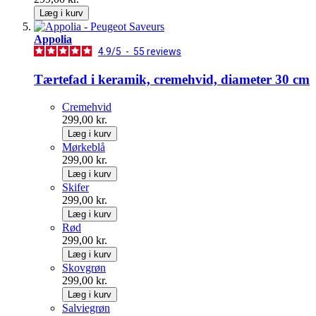
Læg i kurv
Appolia
4.9
/
5
-
55
reviews
Tærtefad i keramik, cremehvid, diameter 30 cm
Cremehvid
299,00 kr.
Læg i kurv
Mørkeblå
299,00 kr.
Læg i kurv
Skifer
299,00 kr.
Læg i kurv
Rød
299,00 kr.
Læg i kurv
Skovgrøn
299,00 kr.
Læg i kurv
Salviegrøn