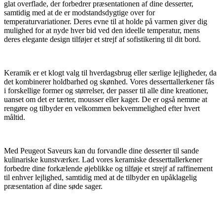
glat overflade, der forbedrer præsentationen af ​​dine desserter,
samtidig med at de er modstandsdygtige over for
temperaturvariationer. Deres evne til at holde på varmen giver dig
mulighed for at nyde hver bid ved den ideelle temperatur, mens
deres elegante design tilføjer et strejf af sofistikering til dit bord.
Keramik er et klogt valg til hverdagsbrug eller særlige lejligheder, da
det kombinerer holdbarhed og skønhed. Vores desserttallerkener fås
i forskellige former og størrelser, der passer til alle dine kreationer,
uanset om det er tærter, mousser eller kager. De er også nemme at
rengøre og tilbyder en velkommen bekvemmelighed efter hvert
måltid.
Med Peugeot Saveurs kan du forvandle dine desserter til sande
kulinariske kunstværker. Lad vores keramiske desserttallerkener
forbedre dine forkælende øjeblikke og tilføje et strejf af raffinement
til enhver lejlighed, samtidig med at de tilbyder en upåklagelig
præsentation af dine søde sager.