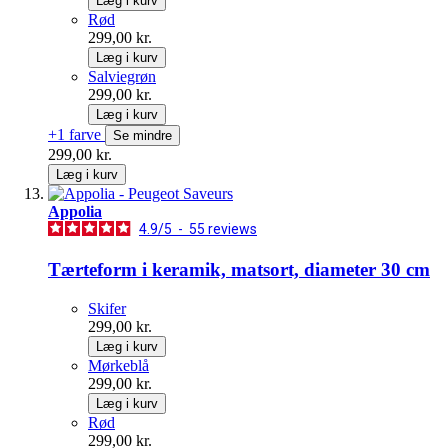
Læg i kurv
Rød
299,00 kr.
Læg i kurv
Salviegrøn
299,00 kr.
Læg i kurv
+1 farve
Se mindre
299,00 kr.
Læg i kurv
Appolia
4.9
/
5
-
55
reviews
Tærteform i keramik, matsort, diameter 30 cm
Skifer
299,00 kr.
Læg i kurv
Mørkeblå
299,00 kr.
Læg i kurv
Rød
299,00 kr.