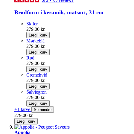
5
/
5
-
67
reviews
Brødform i keramik, matsort, 31 cm
Skifer
279,00 kr.
Læg i kurv
Mørkeblå
279,00 kr.
Læg i kurv
Rød
279,00 kr.
Læg i kurv
Cremehvid
279,00 kr.
Læg i kurv
Salviegrøn
279,00 kr.
Læg i kurv
+1 farve
Se mindre
279,00 kr.
Læg i kurv
Appolia