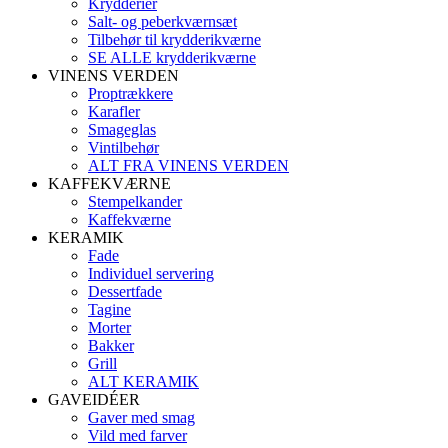
Krydderier
Salt- og peberkværnsæt
Tilbehør til krydderikværne
SE ALLE krydderikværne
VINENS VERDEN
Proptrækkere
Karafler
Smageglas
Vintilbehør
ALT FRA VINENS VERDEN
KAFFEKVÆRNE
Stempelkander
Kaffekværne
KERAMIK
Fade
Individuel servering
Dessertfade
Tagine
Morter
Bakker
Grill
ALT KERAMIK
GAVEIDÉER
Gaver med smag
Vild med farver