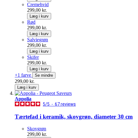
Cremehvid
299,00 kr.
Læg i kurv
Rød
299,00 kr.
Læg i kurv
Salviegrøn
299,00 kr.
Læg i kurv
Skifer
299,00 kr.
Læg i kurv
+1 farve
Se mindre
299,00 kr.
Læg i kurv
Appolia
5
/
5
-
67
reviews
Tærtefad i keramik, skovgrøn, diameter 30 cm
Skovgrøn
299,00 kr.