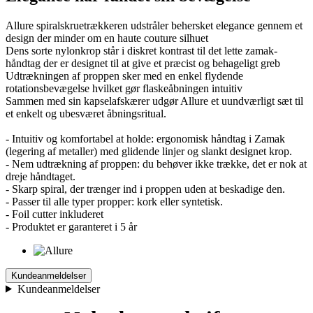
Allure spiralskruetrækkeren udstråler behersket elegance gennem et
design der minder om en haute couture silhuet
Dens sorte nylonkrop står i diskret kontrast til det lette zamak-
håndtag der er designet til at give et præcist og behageligt greb
Udtrækningen af proppen sker med en enkel flydende
rotationsbevægelse hvilket gør flaskeåbningen intuitiv
Sammen med sin kapselafskærer udgør Allure et uundværligt sæt til
et enkelt og ubesværet åbningsritual.
- Intuitiv og komfortabel at holde: ergonomisk håndtag i Zamak
(legering af metaller) med glidende linjer og slankt designet krop.
- Nem udtrækning af proppen: du behøver ikke trække, det er nok at
dreje håndtaget.
- Skarp spiral, der trænger ind i proppen uden at beskadige den.
- Passer til alle typer propper: kork eller syntetisk.
- Foil cutter inkluderet
- Produktet er garanteret i 5 år
Kundeanmeldelser
Kundeanmeldelser