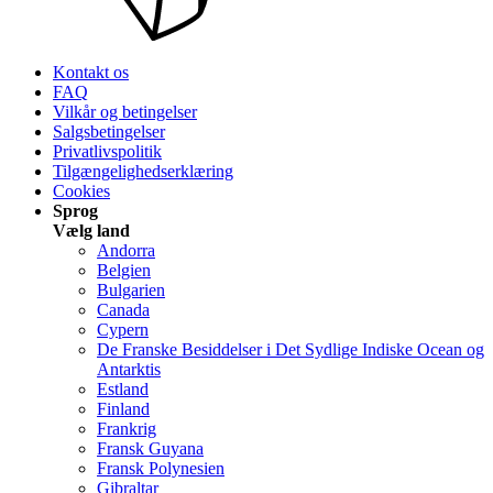
Kontakt os
FAQ
Vilkår og betingelser
Salgsbetingelser
Privatlivspolitik
Tilgængelighedserklæring
Cookies
Sprog
Vælg land
Andorra
Belgien
Bulgarien
Canada
Cypern
De Franske Besiddelser i Det Sydlige Indiske Ocean og
Antarktis
Estland
Finland
Frankrig
Fransk Guyana
Fransk Polynesien
Gibraltar