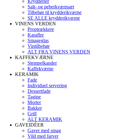
Krydderier
Salt- og peberkværnsæt
Tilbehør til krydderikværne
SE ALLE krydderikværne
VINENS VERDEN
Proptrækkere
Karafler
Smageglas
Vintilbehør
ALT FRA VINENS VERDEN
KAFFEKVÆRNE
Stempelkander
Kaffekværne
KERAMIK
Fade
Individuel servering
Dessertfade
Tagine
Morter
Bakker
Grill
ALT KERAMIK
GAVEIDÉER
Gaver med smag
Vild med farver