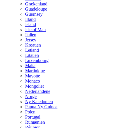
Grækenland
Guadeloupe
Guernsey
Irland
Island
Isle of Man
Italien
Jersey
Kroatien
Letland
Litauen
Luxembourg
Malta
Martinique
Mayotte
Monaco
Mongoliet
Nederlandene
Norge
Ny Kaledonien
Papua Ny Guinea
Polen
Portugal
Rumænien
Réunion