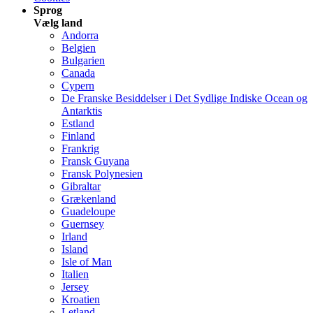
Sprog
Vælg land
Andorra
Belgien
Bulgarien
Canada
Cypern
De Franske Besiddelser i Det Sydlige Indiske Ocean og
Antarktis
Estland
Finland
Frankrig
Fransk Guyana
Fransk Polynesien
Gibraltar
Grækenland
Guadeloupe
Guernsey
Irland
Island
Isle of Man
Italien
Jersey
Kroatien
Letland