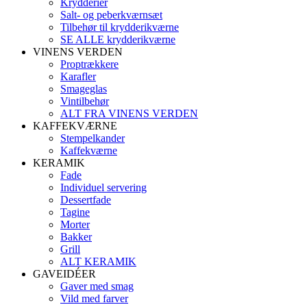
Krydderier
Salt- og peberkværnsæt
Tilbehør til krydderikværne
SE ALLE krydderikværne
VINENS VERDEN
Proptrækkere
Karafler
Smageglas
Vintilbehør
ALT FRA VINENS VERDEN
KAFFEKVÆRNE
Stempelkander
Kaffekværne
KERAMIK
Fade
Individuel servering
Dessertfade
Tagine
Morter
Bakker
Grill
ALT KERAMIK
GAVEIDÉER
Gaver med smag
Vild med farver