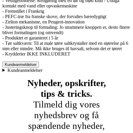
- Vedligeholdelse: Rengøring med en tør og blød klud / Undgå
kontakt med vand eller opvaskemaskine
- Fremstillet i Frankrig
- PEFC-træ fra franske skove, der forvaltes bæredygtigt
- Zirlion mekanisme, en Peugeot-innovation
- Justeringsknop til formaling: Jo strammere knoppen er, desto finere
bliver formalingen (og omvendt)
- Produktet er garanteret i 5 år
- Tør saltkværn: Til at male tørre saltkrystaller med en størrelse på 6
mm eller mindre. Må ikke bruges til havsalt, selvom det er tørret
- Krydderier IKKE INKLUDERET
Kundeanmeldelser
Kundeanmeldelser
Nyheder, opskrifter,
tips & tricks.
Tilmeld dig vores
nyhedsbrev og få
spændende nyheder,