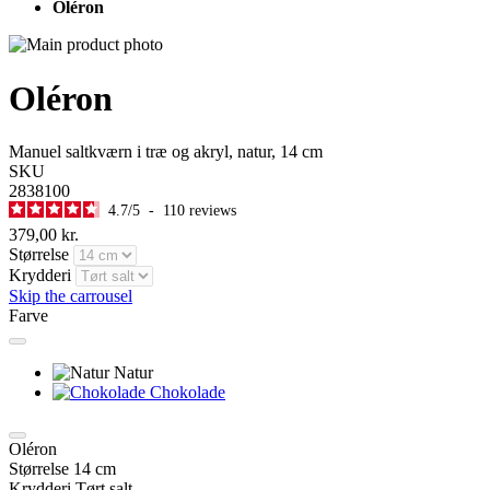
Oléron
Oléron
Manuel saltkværn i træ og akryl, natur, 14 cm
SKU
2838100
4.7
/
5
-
110
reviews
379,00 kr.
Størrelse
Krydderi
Skip the carrousel
Farve
Natur
Chokolade
Oléron
Størrelse
14 cm
Krydderi
Tørt salt