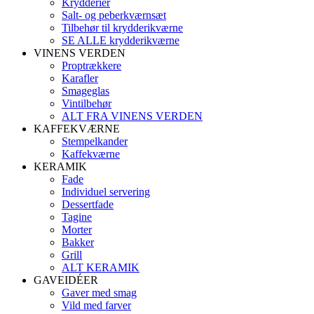
Krydderier
Salt- og peberkværnsæt
Tilbehør til krydderikværne
SE ALLE krydderikværne
VINENS VERDEN
Proptrækkere
Karafler
Smageglas
Vintilbehør
ALT FRA VINENS VERDEN
KAFFEKVÆRNE
Stempelkander
Kaffekværne
KERAMIK
Fade
Individuel servering
Dessertfade
Tagine
Morter
Bakker
Grill
ALT KERAMIK
GAVEIDÉER
Gaver med smag
Vild med farver