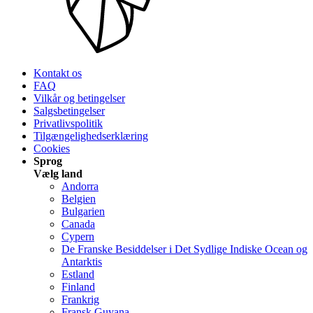
Kontakt os
FAQ
Vilkår og betingelser
Salgsbetingelser
Privatlivspolitik
Tilgængelighedserklæring
Cookies
Sprog
Vælg land
Andorra
Belgien
Bulgarien
Canada
Cypern
De Franske Besiddelser i Det Sydlige Indiske Ocean og
Antarktis
Estland
Finland
Frankrig
Fransk Guyana