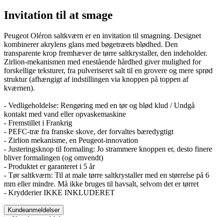
Invitation til at smage
Peugeot Oléron saltkværn er en invitation til smagning. Designet
kombinerer akrylens glans med bøgetræets blødhed. Den
transparente krop fremhæver de tørre saltkrystaller, den indeholder.
Zirlion-mekanismen med enestående hårdhed giver mulighed for
forskellige teksturer, fra pulveriseret salt til en grovere og mere sprød
struktur (afhængigt af indstillingen via knoppen på toppen af
kværnen).
- Vedligeholdelse: Rengøring med en tør og blød klud / Undgå
kontakt med vand eller opvaskemaskine
- Fremstillet i Frankrig
- PEFC-træ fra franske skove, der forvaltes bæredygtigt
- Zirlion mekanisme, en Peugeot-innovation
- Justeringsknop til formaling: Jo strammere knoppen er, desto finere
bliver formalingen (og omvendt)
- Produktet er garanteret i 5 år
- Tør saltkværn: Til at male tørre saltkrystaller med en størrelse på 6
mm eller mindre. Må ikke bruges til havsalt, selvom det er tørret
- Krydderier IKKE INKLUDERET
Kundeanmeldelser