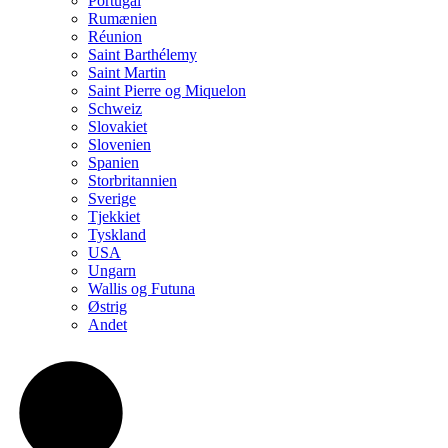
Portugal
Rumænien
Réunion
Saint Barthélemy
Saint Martin
Saint Pierre og Miquelon
Schweiz
Slovakiet
Slovenien
Spanien
Storbritannien
Sverige
Tjekkiet
Tyskland
USA
Ungarn
Wallis og Futuna
Østrig
Andet