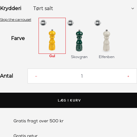
Krydderi
Skip the carrousel
Farve
Gul
Skovgrøn
Elfenben
Antal
–
+
LÆG I KURV
Gratis fragt over 500 kr
Gratis retur