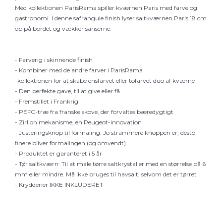
Med kollektionen ParisRama spiller kværnen Paris med farve og
gastronomi. I denne safrangule finish lyser saltkværnen Paris 18 cm
op på bordet og vækker sanserne.
- Farverig i skinnende finish
- Kombiner med de andre farver i ParisRama
-kollektionen for at skabe ensfarvet eller tofarvet duo af kværne
- Den perfekte gave, til at give eller få
- Fremstillet i Frankrig
- PEFC-træ fra franske skove, der forvaltes bæredygtigt
- Zirlion mekanisme, en Peugeot-innovation
- Justeringsknop til formaling: Jo strammere knoppen er, desto
finere bliver formalingen (og omvendt)
- Produktet er garanteret i 5 år
- Tør saltkværn: Til at male tørre saltkrystaller med en størrelse på 6
mm eller mindre. Må ikke bruges til havsalt, selvom det er tørret
- Krydderier IKKE INKLUDERET