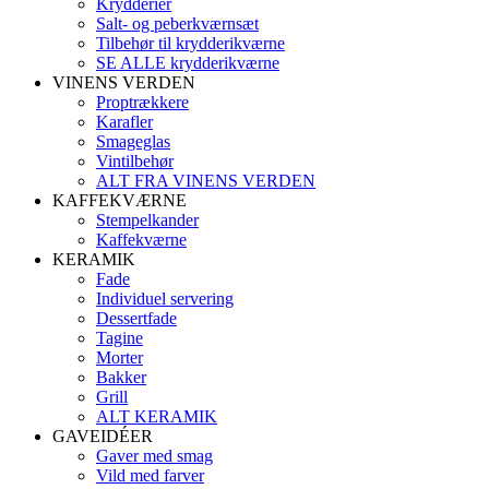
Krydderier
Salt- og peberkværnsæt
Tilbehør til krydderikværne
SE ALLE krydderikværne
VINENS VERDEN
Proptrækkere
Karafler
Smageglas
Vintilbehør
ALT FRA VINENS VERDEN
KAFFEKVÆRNE
Stempelkander
Kaffekværne
KERAMIK
Fade
Individuel servering
Dessertfade
Tagine
Morter
Bakker
Grill
ALT KERAMIK
GAVEIDÉER
Gaver med smag
Vild med farver