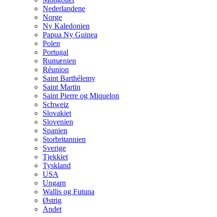
Nederlandene
Norge
Ny Kaledonien
Papua Ny Guinea
Polen
Portugal
Rumænien
Réunion
Saint Barthélemy
Saint Martin
Saint Pierre og Miquelon
Schweiz
Slovakiet
Slovenien
Spanien
Storbritannien
Sverige
Tjekkiet
Tyskland
USA
Ungarn
Wallis og Futuna
Østrig
Andet