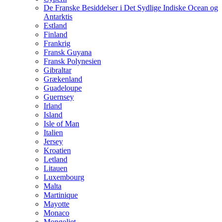
De Franske Besiddelser i Det Sydlige Indiske Ocean og
Antarktis
Estland
Finland
Frankrig
Fransk Guyana
Fransk Polynesien
Gibraltar
Grækenland
Guadeloupe
Guernsey
Irland
Island
Isle of Man
Italien
Jersey
Kroatien
Letland
Litauen
Luxembourg
Malta
Martinique
Mayotte
Monaco
Mongoliet