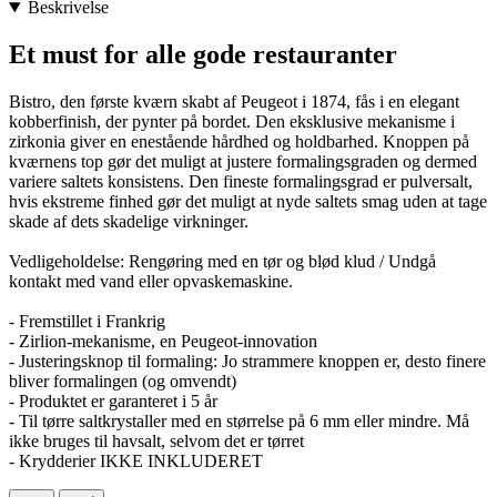
Beskrivelse
Et must for alle gode restauranter
Bistro, den første kværn skabt af Peugeot i 1874, fås i en elegant
kobberfinish, der pynter på bordet. Den eksklusive mekanisme i
zirkonia giver en enestående hårdhed og holdbarhed. Knoppen på
kværnens top gør det muligt at justere formalingsgraden og dermed
variere saltets konsistens. Den fineste formalingsgrad er pulversalt,
hvis ekstreme finhed gør det muligt at nyde saltets smag uden at tage
skade af dets skadelige virkninger.
Vedligeholdelse: Rengøring med en tør og blød klud / Undgå
kontakt med vand eller opvaskemaskine.
- Fremstillet i Frankrig
- Zirlion-mekanisme, en Peugeot-innovation
- Justeringsknop til formaling: Jo strammere knoppen er, desto finere
bliver formalingen (og omvendt)
- Produktet er garanteret i 5 år
- Til tørre saltkrystaller med en størrelse på 6 mm eller mindre. Må
ikke bruges til havsalt, selvom det er tørret
- Krydderier IKKE INKLUDERET