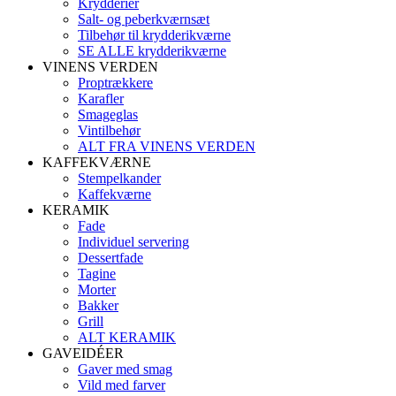
Krydderier
Salt- og peberkværnsæt
Tilbehør til krydderikværne
SE ALLE krydderikværne
VINENS VERDEN
Proptrækkere
Karafler
Smageglas
Vintilbehør
ALT FRA VINENS VERDEN
KAFFEKVÆRNE
Stempelkander
Kaffekværne
KERAMIK
Fade
Individuel servering
Dessertfade
Tagine
Morter
Bakker
Grill
ALT KERAMIK
GAVEIDÉER
Gaver med smag
Vild med farver