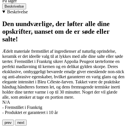
På lager
Beskrivelse
Beskrivelse
Den uundværlige, der løfter alle dine
opskrifter, uanset om de er søde eller
salte!
Ædelt materiale fremstillet af ingredienser af naturlig oprindelse,
keramik er det ideelle valg til at lykkes med alle dine salte eller søde
tærter. Fremstillet i Frankrig sikrer Appolia Peugeot tærteforme en
perfekt madlavning til kernen og en delikat gylden skorpe. Deres
eksklusive, omhyggeligt bevarede emalje giver enestående non-stick
og anti-abrasive egenskaber, hvilket garanterer en varig glans og den
elegante intensitet i Bleu Céleste-farven. Takket være de praktiske
håndtag håndteres formen let, og dens fremragende termiske inerti
holder dine tærter varme i op til 30 minutter. Noget der vil glæde
alle, som ønsker at tage en portion mere.
N/A
- Fremstillet i Frankrig
- Produktet er garanteret i 10 år
prev
next