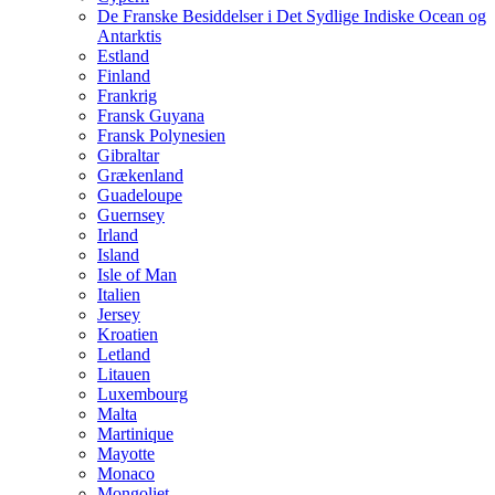
De Franske Besiddelser i Det Sydlige Indiske Ocean og
Antarktis
Estland
Finland
Frankrig
Fransk Guyana
Fransk Polynesien
Gibraltar
Grækenland
Guadeloupe
Guernsey
Irland
Island
Isle of Man
Italien
Jersey
Kroatien
Letland
Litauen
Luxembourg
Malta
Martinique
Mayotte
Monaco
Mongoliet