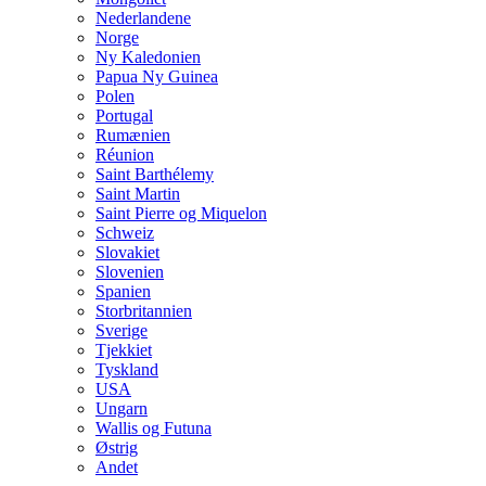
Nederlandene
Norge
Ny Kaledonien
Papua Ny Guinea
Polen
Portugal
Rumænien
Réunion
Saint Barthélemy
Saint Martin
Saint Pierre og Miquelon
Schweiz
Slovakiet
Slovenien
Spanien
Storbritannien
Sverige
Tjekkiet
Tyskland
USA
Ungarn
Wallis og Futuna
Østrig
Andet