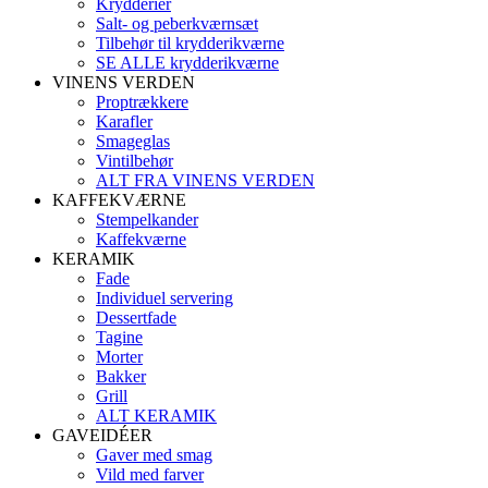
Krydderier
Salt- og peberkværnsæt
Tilbehør til krydderikværne
SE ALLE krydderikværne
VINENS VERDEN
Proptrækkere
Karafler
Smageglas
Vintilbehør
ALT FRA VINENS VERDEN
KAFFEKVÆRNE
Stempelkander
Kaffekværne
KERAMIK
Fade
Individuel servering
Dessertfade
Tagine
Morter
Bakker
Grill
ALT KERAMIK
GAVEIDÉER
Gaver med smag
Vild med farver