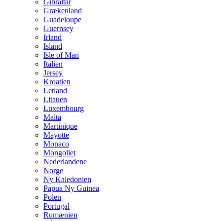
Gibraltar
Grækenland
Guadeloupe
Guernsey
Irland
Island
Isle of Man
Italien
Jersey
Kroatien
Letland
Litauen
Luxembourg
Malta
Martinique
Mayotte
Monaco
Mongoliet
Nederlandene
Norge
Ny Kaledonien
Papua Ny Guinea
Polen
Portugal
Rumænien