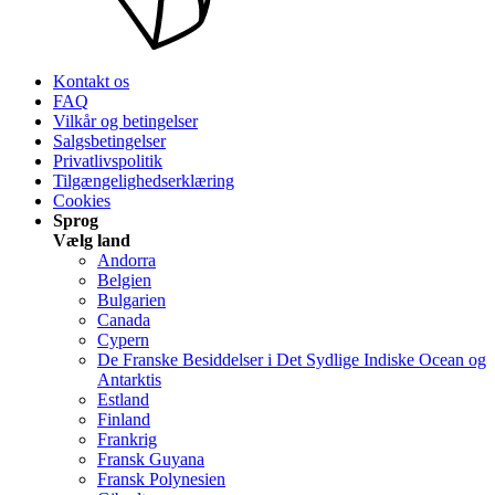
Kontakt os
FAQ
Vilkår og betingelser
Salgsbetingelser
Privatlivspolitik
Tilgængelighedserklæring
Cookies
Sprog
Vælg land
Andorra
Belgien
Bulgarien
Canada
Cypern
De Franske Besiddelser i Det Sydlige Indiske Ocean og
Antarktis
Estland
Finland
Frankrig
Fransk Guyana
Fransk Polynesien