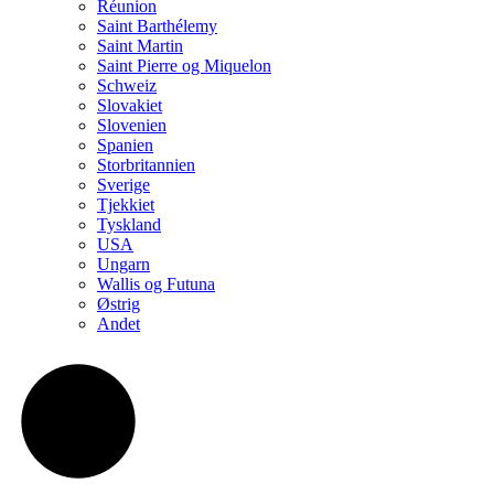
Réunion
Saint Barthélemy
Saint Martin
Saint Pierre og Miquelon
Schweiz
Slovakiet
Slovenien
Spanien
Storbritannien
Sverige
Tjekkiet
Tyskland
USA
Ungarn
Wallis og Futuna
Østrig
Andet