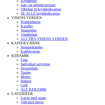
Krydderier
Salt- og peberkværnsæt
Tilbehør til krydderikværne
SE ALLE krydderikværne
VINENS VERDEN
Proptrækkere
Karafler
Smageglas
Vintilbehør
ALT FRA VINENS VERDEN
KAFFEKVÆRNE
Stempelkander
Kaffekværne
KERAMIK
Fade
Individuel servering
Dessertfade
Tagine
Morter
Bakker
Grill
ALT KERAMIK
GAVEIDÉER
Gaver med smag
Vild med farver