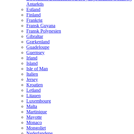
Antarktis
Estland
Finland
Frankrig
Fransk Guyana
Fransk Polynesien
Gibraltar
Grækenland
Guadeloupe
Guernsey
Irland
Island
Isle of Man
Italien
Jersey
Kroatien
Letland
Litauen
Luxembourg
Malta
Martinique
Mayotte
Monaco
Mongoliet
Nederlandene