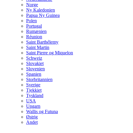
Norge
Ny Kaledonien
Papua Ny Guinea
Polen
Portugal
Rumænien
Réunion
Saint Barthélemy
Saint Martin
Saint Pierre og Miquelon
Schweiz
Slovakiet
Slovenien
Spanien
Storbritannien
Sverige
Tjekkiet
Tyskland
USA
Ungarn
Wallis og Futuna
Østrig
Andet