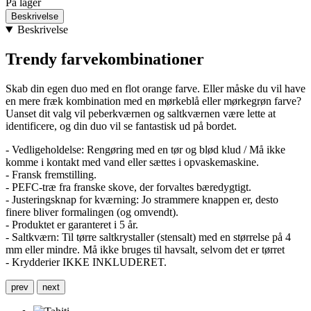
På lager
Beskrivelse
Beskrivelse
Trendy farvekombinationer
Skab din egen duo med en flot orange farve. Eller måske du vil have
en mere fræk kombination med en mørkeblå eller mørkegrøn farve?
Uanset dit valg vil peberkværnen og saltkværnen være lette at
identificere, og din duo vil se fantastisk ud på bordet.
- Vedligeholdelse: Rengøring med en tør og blød klud / Må ikke
komme i kontakt med vand eller sættes i opvaskemaskine.
- Fransk fremstilling.
- PEFC-træ fra franske skove, der forvaltes bæredygtigt.
- Justeringsknap for kværning: Jo strammere knappen er, desto
finere bliver formalingen (og omvendt).
- Produktet er garanteret i 5 år.
- Saltkværn: Til tørre saltkrystaller (stensalt) med en størrelse på 4
mm eller mindre. Må ikke bruges til havsalt, selvom det er tørret
- Krydderier IKKE INKLUDERET.
prev
next