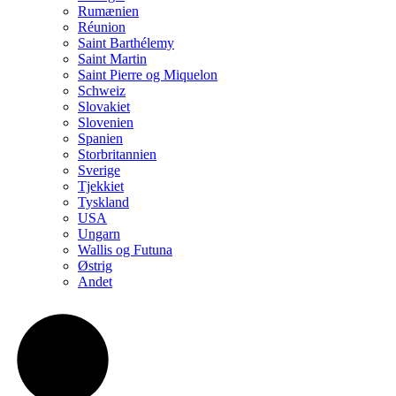
Rumænien
Réunion
Saint Barthélemy
Saint Martin
Saint Pierre og Miquelon
Schweiz
Slovakiet
Slovenien
Spanien
Storbritannien
Sverige
Tjekkiet
Tyskland
USA
Ungarn
Wallis og Futuna
Østrig
Andet