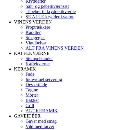
Krydderier
Salt- og peberkværnsæt
Tilbehør til krydderikværne
SE ALLE krydderikværne
VINENS VERDEN
Proptrækkere
Karafler
Smageglas
Vintilbehør
ALT FRA VINENS VERDEN
KAFFEKVÆRNE
Stempelkander
Kaffekværne
KERAMIK
Fade
Individuel servering
Dessertfade
Tagine
Morter
Bakker
Grill
ALT KERAMIK
GAVEIDÉER
Gaver med smag
Vild med farver