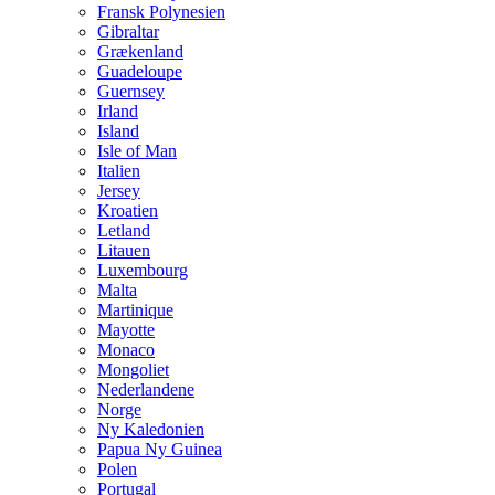
Fransk Polynesien
Gibraltar
Grækenland
Guadeloupe
Guernsey
Irland
Island
Isle of Man
Italien
Jersey
Kroatien
Letland
Litauen
Luxembourg
Malta
Martinique
Mayotte
Monaco
Mongoliet
Nederlandene
Norge
Ny Kaledonien
Papua Ny Guinea
Polen
Portugal