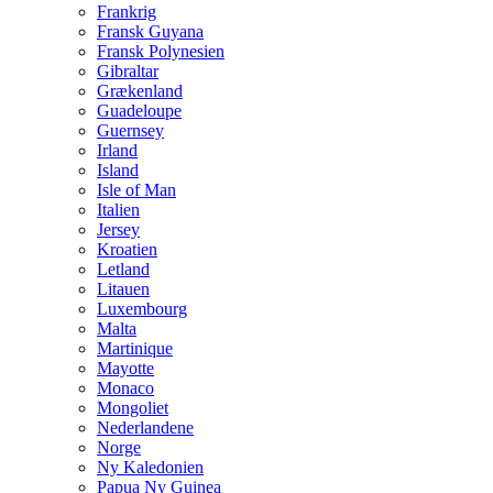
Frankrig
Fransk Guyana
Fransk Polynesien
Gibraltar
Grækenland
Guadeloupe
Guernsey
Irland
Island
Isle of Man
Italien
Jersey
Kroatien
Letland
Litauen
Luxembourg
Malta
Martinique
Mayotte
Monaco
Mongoliet
Nederlandene
Norge
Ny Kaledonien
Papua Ny Guinea