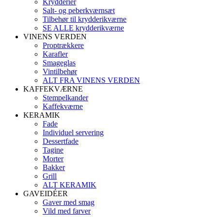
Krydderier
Salt- og peberkværnsæt
Tilbehør til krydderikværne
SE ALLE krydderikværne
VINENS VERDEN
Proptrækkere
Karafler
Smageglas
Vintilbehør
ALT FRA VINENS VERDEN
KAFFEKVÆRNE
Stempelkander
Kaffekværne
KERAMIK
Fade
Individuel servering
Dessertfade
Tagine
Morter
Bakker
Grill
ALT KERAMIK
GAVEIDÉER
Gaver med smag
Vild med farver