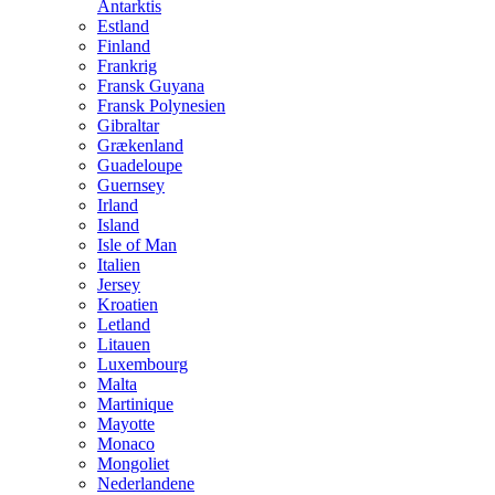
Antarktis
Estland
Finland
Frankrig
Fransk Guyana
Fransk Polynesien
Gibraltar
Grækenland
Guadeloupe
Guernsey
Irland
Island
Isle of Man
Italien
Jersey
Kroatien
Letland
Litauen
Luxembourg
Malta
Martinique
Mayotte
Monaco
Mongoliet
Nederlandene