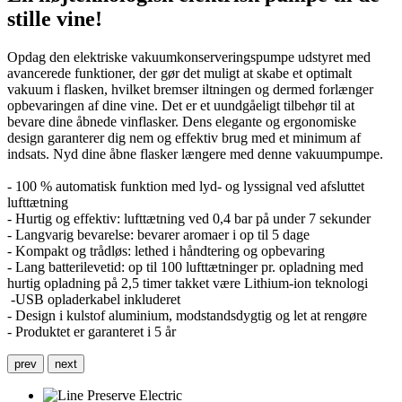
stille vine!
Opdag den elektriske vakuumkonserveringspumpe udstyret med
avancerede funktioner, der gør det muligt at skabe et optimalt
vakuum i flasken, hvilket bremser iltningen og dermed forlænger
opbevaringen af dine vine. Det er et uundgåeligt tilbehør til at
bevare dine åbnede vinflasker. Dens elegante og ergonomiske
design garanterer dig nem og effektiv brug med et minimum af
indsats. Nyd dine åbne flasker længere med denne vakuumpumpe.
- 100 % automatisk funktion med lyd- og lyssignal ved afsluttet
lufttætning
- Hurtig og effektiv: lufttætning ved 0,4 bar på under 7 sekunder
- Langvarig bevarelse: bevarer aromaer i op til 5 dage
- Kompakt og trådløs: lethed i håndtering og opbevaring
- Lang batterilevetid: op til 100 lufttætninger pr. opladning med
hurtig opladning på 2,5 timer takket være Lithium-ion teknologi
-USB opladerkabel inkluderet
- Design i kulstof aluminium, modstandsdygtig og let at rengøre
- Produktet er garanteret i 5 år
prev
next