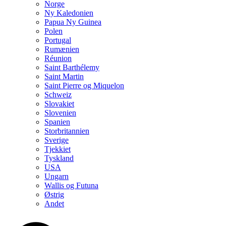
Norge
Ny Kaledonien
Papua Ny Guinea
Polen
Portugal
Rumænien
Réunion
Saint Barthélemy
Saint Martin
Saint Pierre og Miquelon
Schweiz
Slovakiet
Slovenien
Spanien
Storbritannien
Sverige
Tjekkiet
Tyskland
USA
Ungarn
Wallis og Futuna
Østrig
Andet