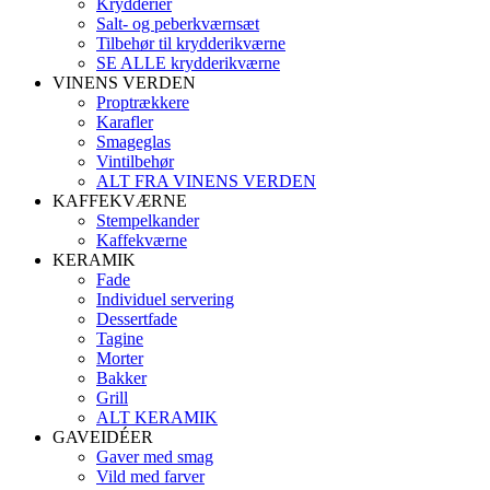
Krydderier
Salt- og peberkværnsæt
Tilbehør til krydderikværne
SE ALLE krydderikværne
VINENS VERDEN
Proptrækkere
Karafler
Smageglas
Vintilbehør
ALT FRA VINENS VERDEN
KAFFEKVÆRNE
Stempelkander
Kaffekværne
KERAMIK
Fade
Individuel servering
Dessertfade
Tagine
Morter
Bakker
Grill
ALT KERAMIK
GAVEIDÉER
Gaver med smag
Vild med farver