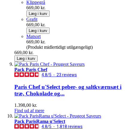
Klippegrå
669,00 kr.
Læg i kurv
Grafit
669,00 kr.
Læg i kurv
Matsort
669,00 kr.
(Produkt midlertidigt utilgængeligt)
669,00 kr.
Læg i kurv
Pack Paris Chef
4.8
/
5
-
23
reviews
Paris Chef u'Select peber- og saltkværnsæt i
træ, Chokolade og...
1.398,00 kr.
Find ud af mere
Pack ParisRama u'Select
4.8
/
5
-
1,818
reviews