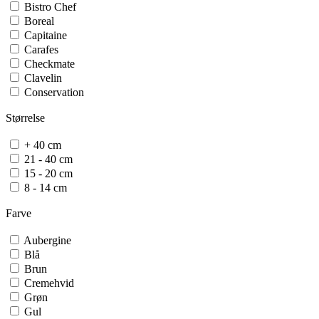
Bistro Chef
Boreal
Capitaine
Carafes
Checkmate
Clavelin
Conservation
Daman
Størrelse
Tørrestativ
Elis Sense
+ 40 cm
Epices
21 - 40 cm
Epivac
15 - 20 cm
Fidji
8 - 14 cm
Frizz
Ibis
Farve
Isen
Line
Aubergine
Madras
Blå
Maestro
Brun
Mathus
Cremehvid
Molene
Grøn
Nancy
Gul