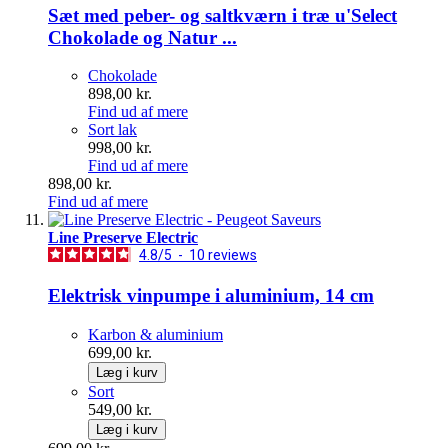
Sæt med peber- og saltkværn i træ u'Select
Chokolade og Natur ...
Chokolade
898,00 kr.
Find ud af mere
Sort lak
998,00 kr.
Find ud af mere
898,00 kr.
Find ud af mere
Line Preserve Electric
4.8
/
5
-
10
reviews
Elektrisk vinpumpe i aluminium, 14 cm
Karbon & aluminium
699,00 kr.
Læg i kurv
Sort
549,00 kr.
Læg i kurv