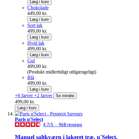
Læg i kurv
Chokolade
449,00 kr.
Læg i kurv
Sort lak
499,00 kr.
Læg i kurv
Hvid lak
499,00 kr.
Læg i kurv
Gul
499,00 kr.
(Produkt midlertidigt utilgængeligt)
Blå
499,00 kr.
Læg i kurv
+6 farver
+2 farver
Se mindre
499,00 kr.
Læg i kurv
Paris u'Select
4.7
/
5
-
968
reviews
Manuel saltkværn i lakeret træ, u'Select,