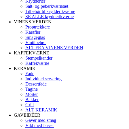
Krydderier
Salt- og peberkværnsæt
Tilbehør til krydderikværne
SE ALLE krydderikværne
VINENS VERDEN
Proptrækkere
Karafler
Smageglas
Vintilbehør
ALT FRA VINENS VERDEN
KAFFEKVÆRNE
Stempelkander
Kaffekværne
KERAMIK
Fade
Individuel servering
Dessertfade
Tagine
Morter
Bakker
Grill
ALT KERAMIK
GAVEIDÉER
Gaver med smag
Vild med farver