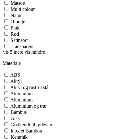
Oleron
Matsort
Oslo
Multi colour
Ouessant
Natur
Paris
Orange
Paris Chef
Pink
Paris U Select
Rød
Roellinger
Satinsort
Salma
Transparent
Souverain
vis 5 mere
vis mindre
Tahiti
Temperature
Materiale
Tire Bouchon
ABS
Variation
Akryl
Verres
Akryl og rustfrit stål
Vittel
Aluminium
Zeli
vis 47 mere
vis mindre
Aluminium
Aluminium og træ
Bambus
Glas
Godkendt til fødevarer
Inox et Bambou
Keramik