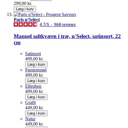
299,00 kr.
Læg i kurv
Paris u'Select
4.7
/
5
-
968
reviews
Manuel saltkværn i træ, u'Select, satinsort, 22
cm
Satinsort
499,00 kr.
Læg i kurv
Passionsrød
499,00 kr.
Læg i kurv
Elfenben
499,00 kr.
Læg i kurv
Grafit
449,00 kr.
Læg i kurv
Natur
449,00 kr.