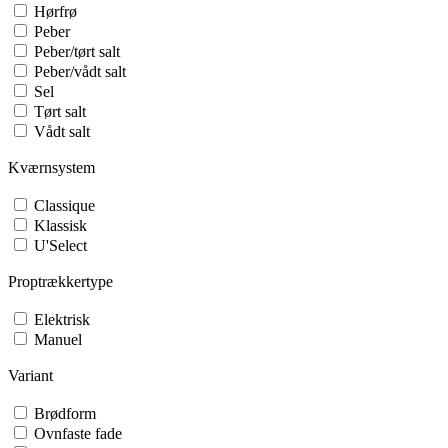
Hørfrø
Peber
Peber/tørt salt
Peber/vådt salt
Sel
Tørt salt
Vådt salt
Kværnsystem
Classique
Klassisk
U'Select
Proptrækkertype
Elektrisk
Manuel
Variant
Brødform
Ovnfaste fade