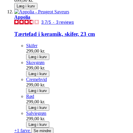
699,00 kr.
Læg i kurv
Appolia
3.7
/
5
-
3
reviews
Tærtefad i keramik, skifer, 23 cm
Skifer
299,00 kr.
Læg i kurv
Skovgrøn
299,00 kr.
Læg i kurv
Cremehvid
299,00 kr.
Læg i kurv
Rød
299,00 kr.
Læg i kurv
Salviegrøn
299,00 kr.
Læg i kurv
+1 farve
Se mindre