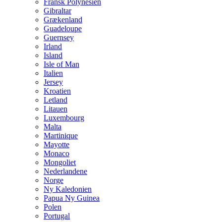
Fransk Polynesien
Gibraltar
Grækenland
Guadeloupe
Guernsey
Irland
Island
Isle of Man
Italien
Jersey
Kroatien
Letland
Litauen
Luxembourg
Malta
Martinique
Mayotte
Monaco
Mongoliet
Nederlandene
Norge
Ny Kaledonien
Papua Ny Guinea
Polen
Portugal