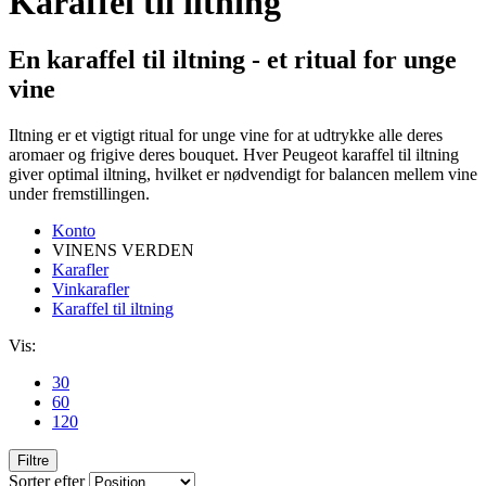
Karaffel til iltning
En karaffel til iltning - et ritual for unge
vine
Iltning er et vigtigt ritual for unge vine for at udtrykke alle deres
aromaer og frigive deres bouquet. Hver Peugeot karaffel til iltning
giver optimal iltning, hvilket er nødvendigt for balancen mellem vine
under fremstillingen.
Konto
VINENS VERDEN
Karafler
Vinkarafler
Karaffel til iltning
Vis:
30
60
120
Filtre
Sorter efter