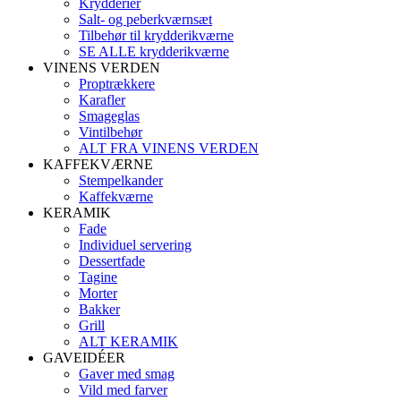
Krydderier
Salt- og peberkværnsæt
Tilbehør til krydderikværne
SE ALLE krydderikværne
VINENS VERDEN
Proptrækkere
Karafler
Smageglas
Vintilbehør
ALT FRA VINENS VERDEN
KAFFEKVÆRNE
Stempelkander
Kaffekværne
KERAMIK
Fade
Individuel servering
Dessertfade
Tagine
Morter
Bakker
Grill
ALT KERAMIK
GAVEIDÉER
Gaver med smag
Vild med farver