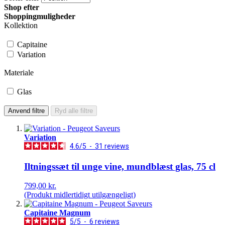
Shop efter
Shoppingmuligheder
Kollektion
Capitaine
Variation
Materiale
Glas
Anvend filtre
Ryd alle filtre
Variation
4.6
/
5
-
31
reviews
Iltningssæt til unge vine, mundblæst glas, 75 cl
799,00 kr.
(Produkt midlertidigt utilgængeligt)
Capitaine Magnum
5
/
5
-
6
reviews