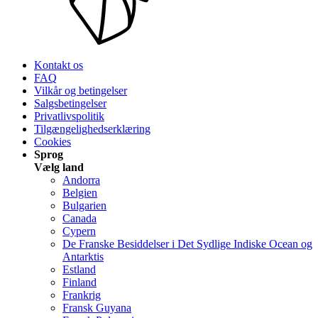
Kontakt os
FAQ
Vilkår og betingelser
Salgsbetingelser
Privatlivspolitik
Tilgængelighedserklæring
Cookies
Sprog
Vælg land
Andorra
Belgien
Bulgarien
Canada
Cypern
De Franske Besiddelser i Det Sydlige Indiske Ocean og
Antarktis
Estland
Finland
Frankrig
Fransk Guyana