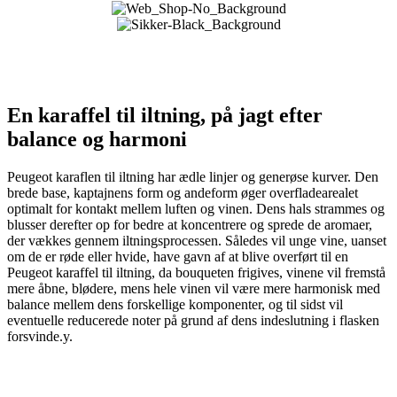
En karaffel til iltning, på jagt efter
balance og harmoni
Peugeot karaflen til iltning har ædle linjer og generøse kurver. Den
brede base, kaptajnens form og andeform øger overfladearealet
optimalt for kontakt mellem luften og vinen. Dens hals strammes og
blusser derefter op for bedre at koncentrere og sprede de aromaer,
der vækkes gennem iltningsprocessen. Således vil unge vine, uanset
om de er røde eller hvide, have gavn af at blive overført til en
Peugeot karaffel til iltning, da bouqueten frigives, vinene vil fremstå
mere åbne, blødere, mens hele vinen vil være mere harmonisk med
balance mellem dens forskellige komponenter, og til sidst vil
eventuelle reducerede noter på grund af dens indeslutning i flasken
forsvinde.y.