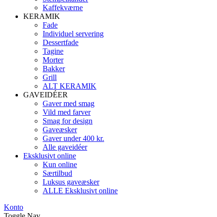
Kaffekværne
KERAMIK
Fade
Individuel servering
Dessertfade
Tagine
Morter
Bakker
Grill
ALT KERAMIK
GAVEIDÉER
Gaver med smag
Vild med farver
Smag for design
Gaveæsker
Gaver under 400 kr.
Alle gaveidéer
Eksklusivt online
Kun online
Særtilbud
Luksus gaveæsker
ALLE Eksklusivt online
Konto
Toggle Nav