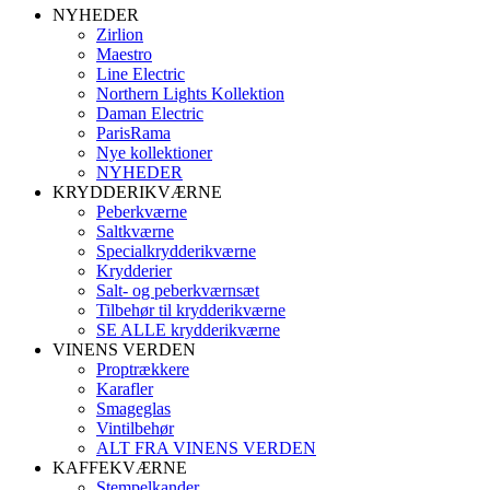
NYHEDER
Zirlion
Maestro
Line Electric
Northern Lights Kollektion
Daman Electric
ParisRama
Nye kollektioner
NYHEDER
KRYDDERIKVÆRNE
Peberkværne
Saltkværne
Specialkrydderikværne
Krydderier
Salt- og peberkværnsæt
Tilbehør til krydderikværne
SE ALLE krydderikværne
VINENS VERDEN
Proptrækkere
Karafler
Smageglas
Vintilbehør
ALT FRA VINENS VERDEN
KAFFEKVÆRNE
Stempelkander