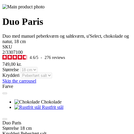
Duo Paris
Duo med manuel peberkværn og saltkværn, u'Select, chokolade og
natur, 18 cm
SKU
2/3307100
4.6
/
5
-
276
reviews
749,00 kr.
Størrelse
Krydderi
Skip the carrousel
Farve
Chokolade
Rustfrit stål
Duo Paris
Størrelse
18 cm
Krydderi
Peber/tørt salt