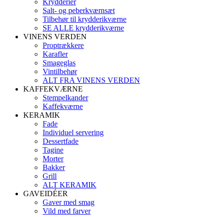
Krydderier
Salt- og peberkværnsæt
Tilbehør til krydderikværne
SE ALLE krydderikværne
VINENS VERDEN
Proptrækkere
Karafler
Smageglas
Vintilbehør
ALT FRA VINENS VERDEN
KAFFEKVÆRNE
Stempelkander
Kaffekværne
KERAMIK
Fade
Individuel servering
Dessertfade
Tagine
Morter
Bakker
Grill
ALT KERAMIK
GAVEIDÉER
Gaver med smag
Vild med farver