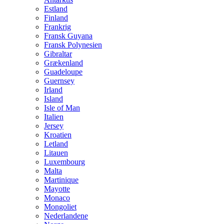
Estland
Finland
Frankrig
Fransk Guyana
Fransk Polynesien
Gibraltar
Grækenland
Guadeloupe
Guernsey
Irland
Island
Isle of Man
Italien
Jersey
Kroatien
Letland
Litauen
Luxembourg
Malta
Martinique
Mayotte
Monaco
Mongoliet
Nederlandene