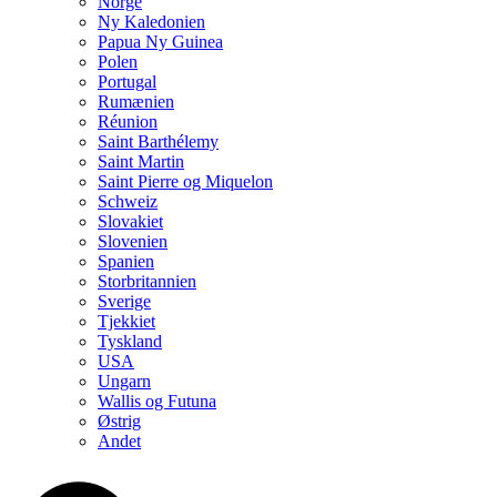
Norge
Ny Kaledonien
Papua Ny Guinea
Polen
Portugal
Rumænien
Réunion
Saint Barthélemy
Saint Martin
Saint Pierre og Miquelon
Schweiz
Slovakiet
Slovenien
Spanien
Storbritannien
Sverige
Tjekkiet
Tyskland
USA
Ungarn
Wallis og Futuna
Østrig
Andet