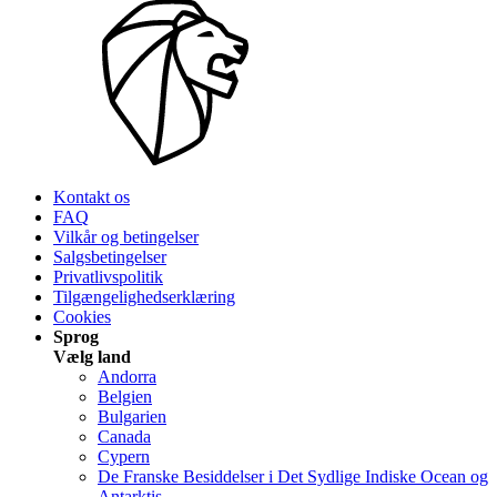
Kontakt os
FAQ
Vilkår og betingelser
Salgsbetingelser
Privatlivspolitik
Tilgængelighedserklæring
Cookies
Sprog
Vælg land
Andorra
Belgien
Bulgarien
Canada
Cypern
De Franske Besiddelser i Det Sydlige Indiske Ocean og
Antarktis