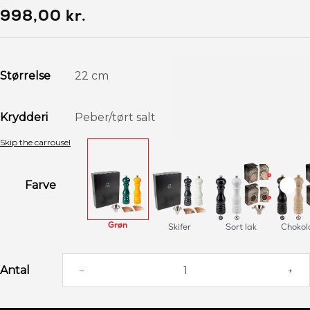
998,00 kr.
Størrelse
Krydderi
Skip the carrousel
Farve
Grøn
Skifer
Sort lak
Chokol
Antal
–
+