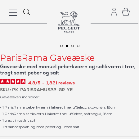
ParisRama Gaveæske
Gaveæske med manuel peberkværn og saltkværn i træ,
tragt samt peber og salt
4.8
/
5
-
1,821
reviews
SKU
PK-PARISRAMUS22-GR-YE
Gaveæsken indholder:
- 1 ParisRama peberkværn i lakeret træ, u'Select, skovgrøn, 18cm
- 1 ParisRama saltkværn i lakeret træ, u'Select, safrangul, 18cm
- 1 tragt i rustfrit stål
- 1 friskhedspakning med peber og 1 med salt